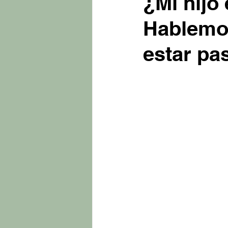
¿Mi hijo
Hablemos
estar pa