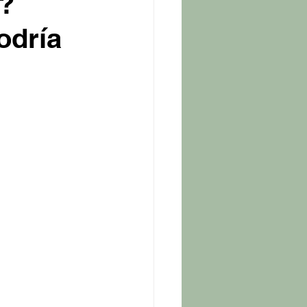
r?
odría