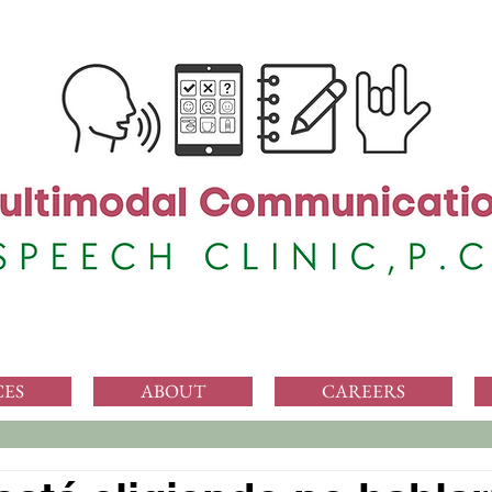
CES
ABOUT
CAREERS