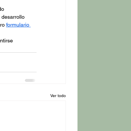
do 
 desarrollo 
ro 
formulario 
ntirse 
Ver todo