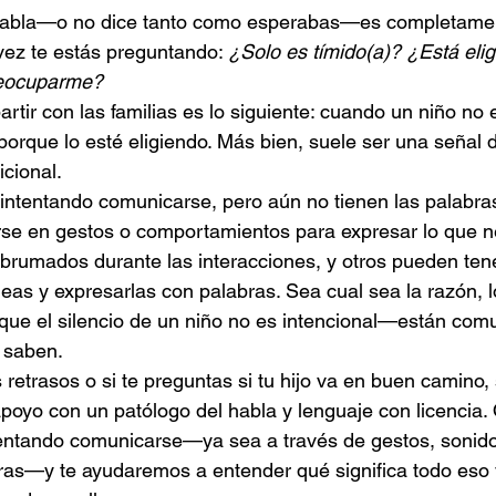
 habla—o no dice tanto como esperabas—es completame
vez te estás preguntando: 
¿Solo es tímido(a)? ¿Está eli
reocuparme?
tir con las familias es lo siguiente: cuando un niño no 
porque lo esté eligiendo. Más bien, suele ser una señal 
cional.
intentando comunicarse, pero aún no tienen las palabras
se en gestos o comportamientos para expresar lo que ne
brumados durante las interacciones, y otros pueden tener
deas y expresarlas con palabras. Sea cual sea la razón, 
que el silencio de un niño no es intencional—están com
 saben.
 retrasos o si te preguntas si tu hijo va en buen camino,
poyo con un patólogo del habla y lenguaje con licencia
tentando comunicarse—ya sea a través de gestos, sonido
bras—y te ayudaremos a entender qué significa todo eso