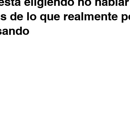
 está eligiendo no habla
 de lo que realmente p
sando