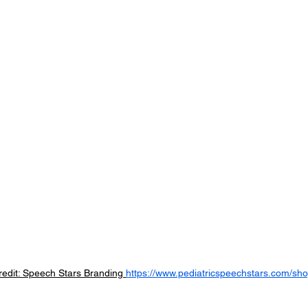
redit: Speech Stars Branding 
https://www.pediatricspeechstars.com/sh