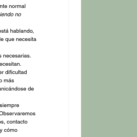
nte normal 
giendo no 
está hablando, 
de que necesita 
 necesarias. 
cesitan. 
 dificultad 
lo más 
unicándose de 
 siempre 
. Observaremos 
s, contacto 
 y cómo 