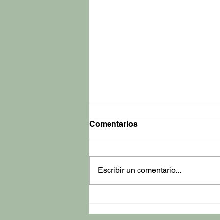
Comentarios
Escribir un comentario...
La diferencia entre una
evaluación de habla y
lenguaje y una evaluación